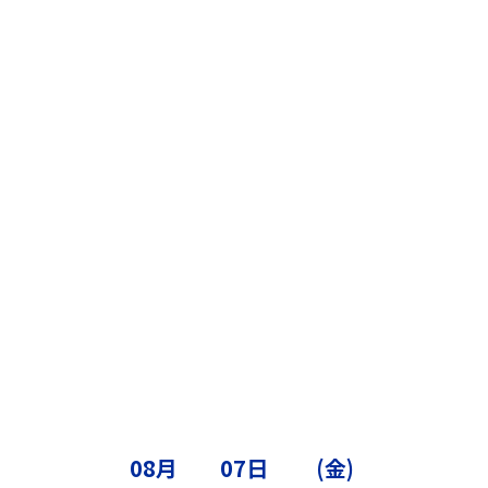
利用規約に同意の上で登録する。
LINE登録時に認証用としてメールアドレスの
取得に承諾する。
08月
07日
(金)