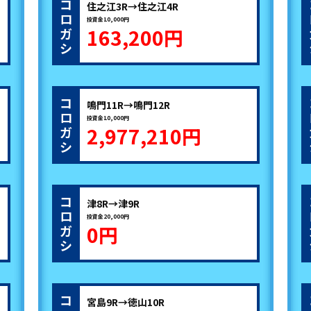
コ
住之江3R→住之江4R
ロ
投資金10,000円
163,200円
ガ
シ
コ
鳴門11R→鳴門12R
ロ
投資金10,000円
2,977,210円
ガ
シ
コ
津8R→津9R
ロ
投資金20,000円
0円
ガ
シ
コ
宮島9R→徳山10R